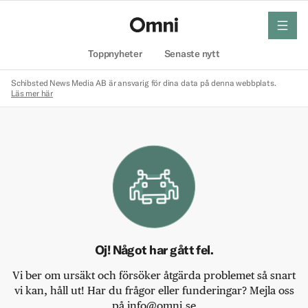
meny
Hem
Toppnyheter
Senaste nytt
Schibsted News Media AB är ansvarig för dina data på denna webbplats.
Läs mer här
Oj! Något har gått fel.
Vi ber om ursäkt och försöker åtgärda problemet så snart
vi kan, håll ut! Har du frågor eller funderingar? Mejla oss
på info@omni.se