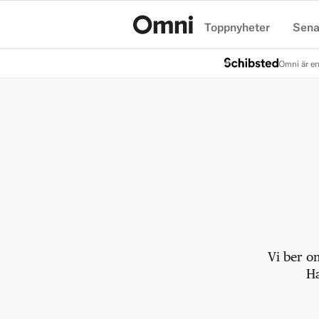
Toppnyheter
Sena
Hem
Omni är en
Vi ber o
Ha