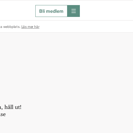
Bli medlem
meny
na webbplats.
Läs mer här
 håll ut!
.se