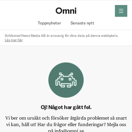
meny
Hem
Toppnyheter
Senaste nytt
Schibsted News Media AB är ansvarig för dina data på denna webbplats.
Läs mer här
Oj! Något har gått fel.
Vi ber om ursäkt och försöker åtgärda problemet så snart
vi kan, håll ut! Har du frågor eller funderingar? Mejla oss
på info@omni.se