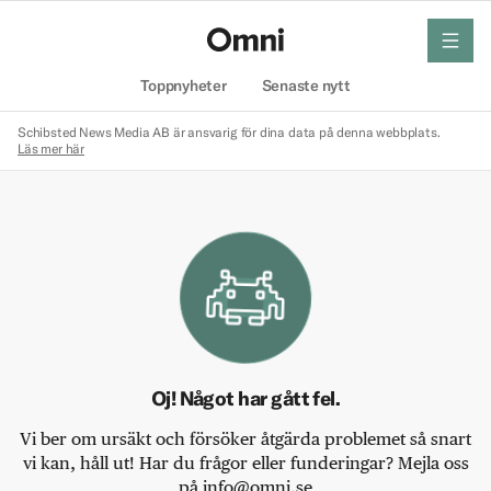
meny
Hem
Toppnyheter
Senaste nytt
Schibsted News Media AB är ansvarig för dina data på denna webbplats.
Läs mer här
Oj! Något har gått fel.
Vi ber om ursäkt och försöker åtgärda problemet så snart
vi kan, håll ut! Har du frågor eller funderingar? Mejla oss
på info@omni.se