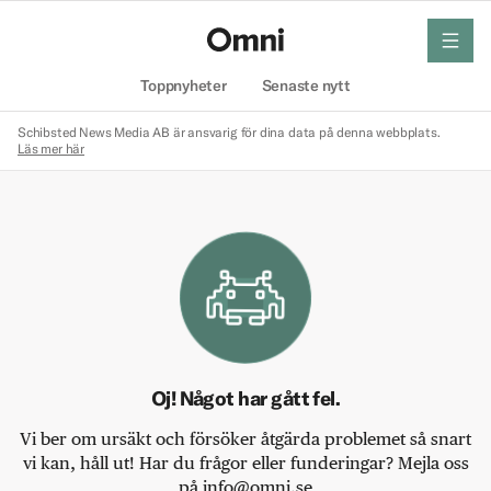
meny
Hem
Toppnyheter
Senaste nytt
Schibsted News Media AB är ansvarig för dina data på denna webbplats.
Läs mer här
Oj! Något har gått fel.
Vi ber om ursäkt och försöker åtgärda problemet så snart
vi kan, håll ut! Har du frågor eller funderingar? Mejla oss
på info@omni.se