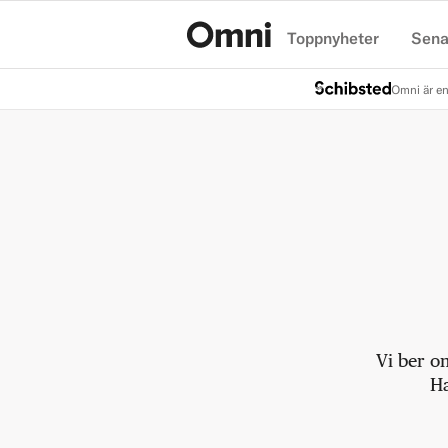
Toppnyheter
Sena
Hem
Omni är en
Vi ber o
Ha