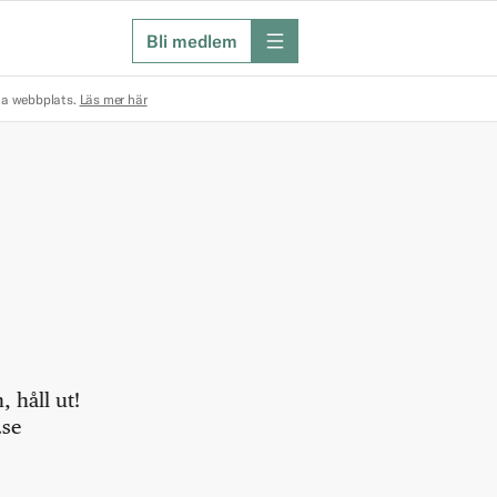
Bli medlem
meny
na webbplats.
Läs mer här
 håll ut!
.se