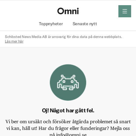
meny
Hem
Toppnyheter
Senaste nytt
Schibsted News Media AB är ansvarig för dina data på denna webbplats.
Läs mer här
Oj! Något har gått fel.
Vi ber om ursäkt och försöker åtgärda problemet så snart
vi kan, håll ut! Har du frågor eller funderingar? Mejla oss
på info@omni.se