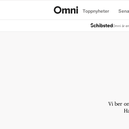
Toppnyheter
Sena
Hem
Omni är en
Vi ber o
Ha