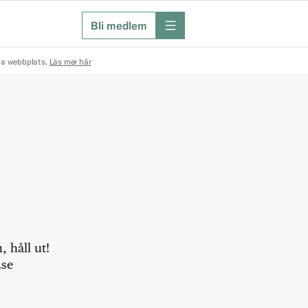
Bli medlem
meny
na webbplats.
Läs mer här
 håll ut!
.se