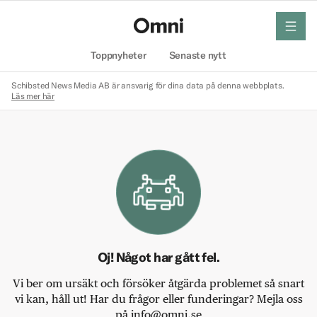
meny
Hem
Toppnyheter
Senaste nytt
Schibsted News Media AB är ansvarig för dina data på denna webbplats.
Läs mer här
Oj! Något har gått fel.
Vi ber om ursäkt och försöker åtgärda problemet så snart
vi kan, håll ut! Har du frågor eller funderingar? Mejla oss
på info@omni.se