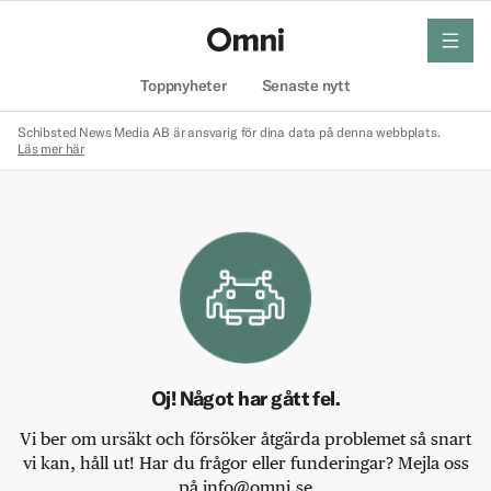
meny
Hem
Toppnyheter
Senaste nytt
Schibsted News Media AB är ansvarig för dina data på denna webbplats.
Läs mer här
Oj! Något har gått fel.
Vi ber om ursäkt och försöker åtgärda problemet så snart
vi kan, håll ut! Har du frågor eller funderingar? Mejla oss
på info@omni.se