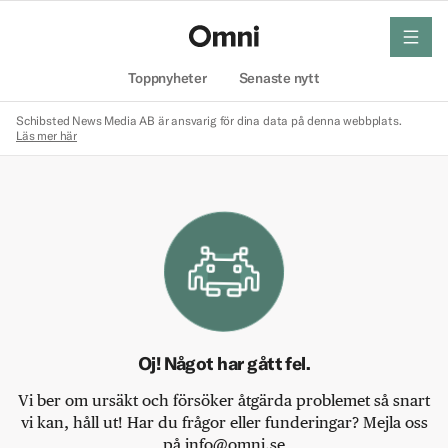
meny
Hem
Toppnyheter
Senaste nytt
Schibsted News Media AB är ansvarig för dina data på denna webbplats.
Läs mer här
Oj! Något har gått fel.
Vi ber om ursäkt och försöker åtgärda problemet så snart
vi kan, håll ut! Har du frågor eller funderingar? Mejla oss
på info@omni.se