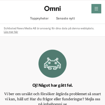
meny
Hem
Toppnyheter
Senaste nytt
Schibsted News Media AB är ansvarig för dina data på denna webbplats.
Läs mer här
Oj! Något har gått fel.
Vi ber om ursäkt och försöker åtgärda problemet så snart
vi kan, håll ut! Har du frågor eller funderingar? Mejla oss
på info@omni.se