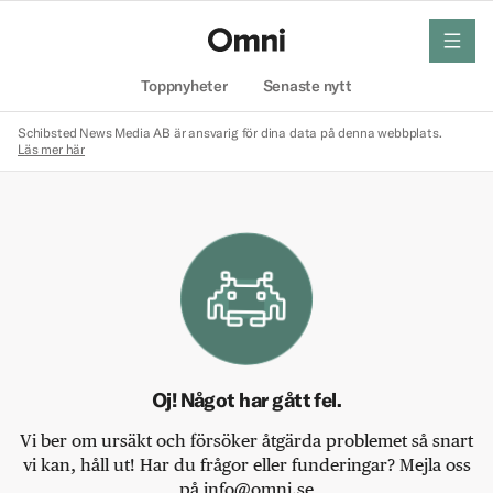
meny
Hem
Toppnyheter
Senaste nytt
Schibsted News Media AB är ansvarig för dina data på denna webbplats.
Läs mer här
Oj! Något har gått fel.
Vi ber om ursäkt och försöker åtgärda problemet så snart
vi kan, håll ut! Har du frågor eller funderingar? Mejla oss
på info@omni.se