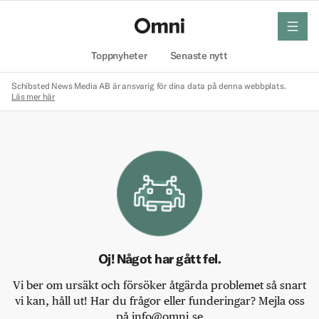
meny
Hem
Toppnyheter
Senaste nytt
Schibsted News Media AB är ansvarig för dina data på denna webbplats.
Läs mer här
Oj! Något har gått fel.
Vi ber om ursäkt och försöker åtgärda problemet så snart
vi kan, håll ut! Har du frågor eller funderingar? Mejla oss
på info@omni.se