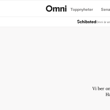
Toppnyheter
Sena
Hem
Omni är en
Vi ber o
Ha