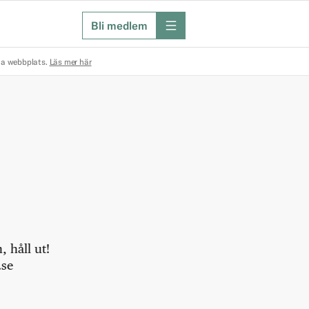
Bli medlem
meny
na webbplats.
Läs mer här
 håll ut!
.se