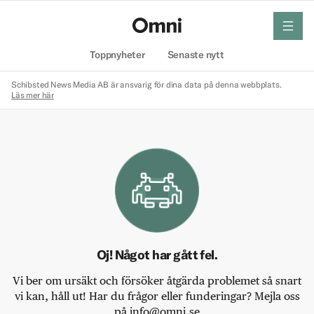
meny
Hem
Toppnyheter
Senaste nytt
Schibsted News Media AB är ansvarig för dina data på denna webbplats.
Läs mer här
Oj! Något har gått fel.
Vi ber om ursäkt och försöker åtgärda problemet så snart
vi kan, håll ut! Har du frågor eller funderingar? Mejla oss
på info@omni.se