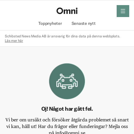
meny
Hem
Toppnyheter
Senaste nytt
Schibsted News Media AB är ansvarig för dina data på denna webbplats.
Läs mer här
Oj! Något har gått fel.
Vi ber om ursäkt och försöker åtgärda problemet så snart
vi kan, håll ut! Har du frågor eller funderingar? Mejla oss
på info@omni.se