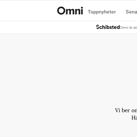
Toppnyheter
Sena
Hem
Omni är en
Vi ber o
Ha