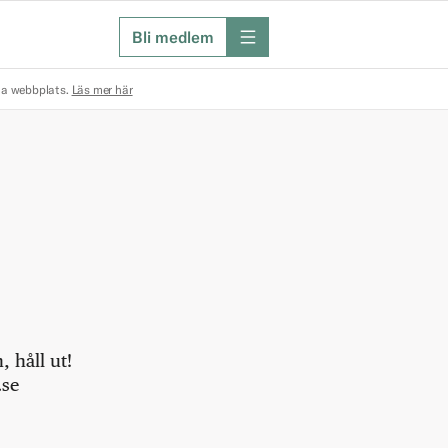
Bli medlem
meny
na webbplats.
Läs mer här
 håll ut!
.se