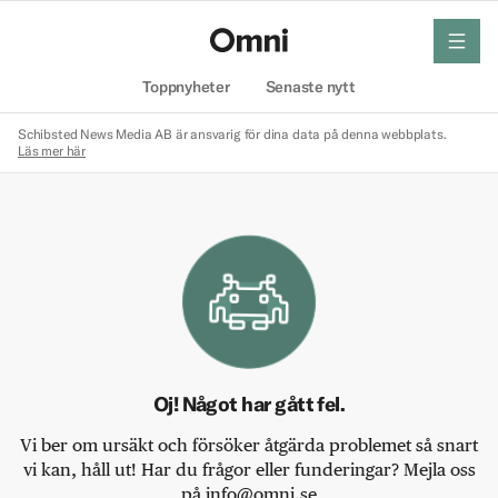
meny
Hem
Toppnyheter
Senaste nytt
Schibsted News Media AB är ansvarig för dina data på denna webbplats.
Läs mer här
Oj! Något har gått fel.
Vi ber om ursäkt och försöker åtgärda problemet så snart
vi kan, håll ut! Har du frågor eller funderingar? Mejla oss
på info@omni.se