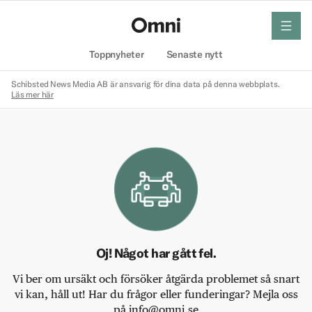
meny
Hem
Toppnyheter
Senaste nytt
Schibsted News Media AB är ansvarig för dina data på denna webbplats.
Läs mer här
Oj! Något har gått fel.
Vi ber om ursäkt och försöker åtgärda problemet så snart
vi kan, håll ut! Har du frågor eller funderingar? Mejla oss
på info@omni.se