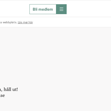
Bli medlem
meny
na webbplats.
Läs mer här
 håll ut!
.se