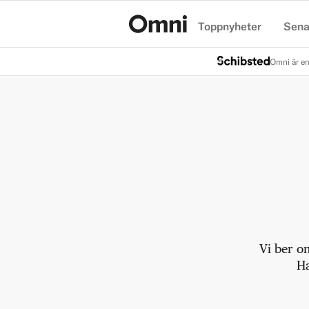
Toppnyheter
Sena
Hem
Omni är en
Vi ber o
Ha