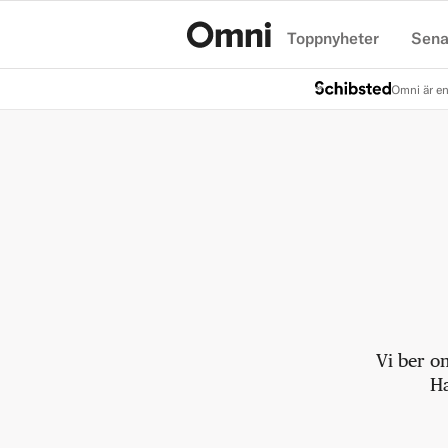
Toppnyheter
Sena
Hem
Omni är en
Vi ber o
Ha