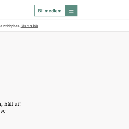
Bli medlem
meny
na webbplats.
Läs mer här
 håll ut!
.se