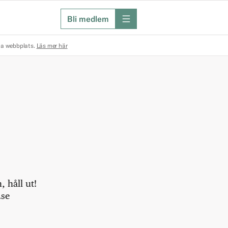
Bli medlem
meny
na webbplats.
Läs mer här
 håll ut!
.se