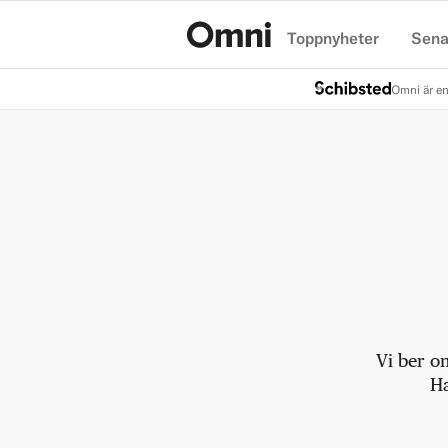
Toppnyheter
Sena
Hem
Omni är en
Vi ber o
Ha