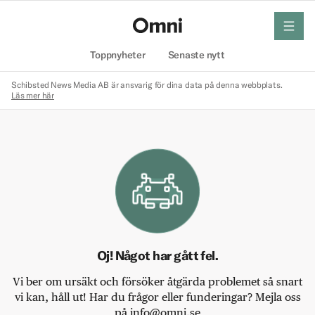
meny
Hem
Toppnyheter
Senaste nytt
Schibsted News Media AB är ansvarig för dina data på denna webbplats.
Läs mer här
Oj! Något har gått fel.
Vi ber om ursäkt och försöker åtgärda problemet så snart
vi kan, håll ut! Har du frågor eller funderingar? Mejla oss
på info@omni.se