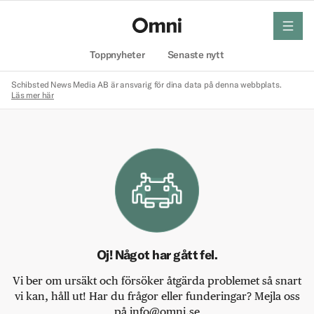
meny
Hem
Toppnyheter
Senaste nytt
Schibsted News Media AB är ansvarig för dina data på denna webbplats.
Läs mer här
Oj! Något har gått fel.
Vi ber om ursäkt och försöker åtgärda problemet så snart
vi kan, håll ut! Har du frågor eller funderingar? Mejla oss
på info@omni.se