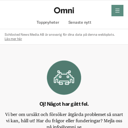
meny
Hem
Toppnyheter
Senaste nytt
Schibsted News Media AB är ansvarig för dina data på denna webbplats.
Läs mer här
Oj! Något har gått fel.
Vi ber om ursäkt och försöker åtgärda problemet så snart
vi kan, håll ut! Har du frågor eller funderingar? Mejla oss
på info@omni.se