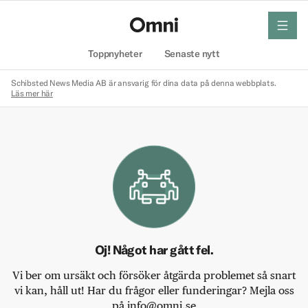
meny
Hem
Toppnyheter
Senaste nytt
Schibsted News Media AB är ansvarig för dina data på denna webbplats.
Läs mer här
Oj! Något har gått fel.
Vi ber om ursäkt och försöker åtgärda problemet så snart
vi kan, håll ut! Har du frågor eller funderingar? Mejla oss
på info@omni.se