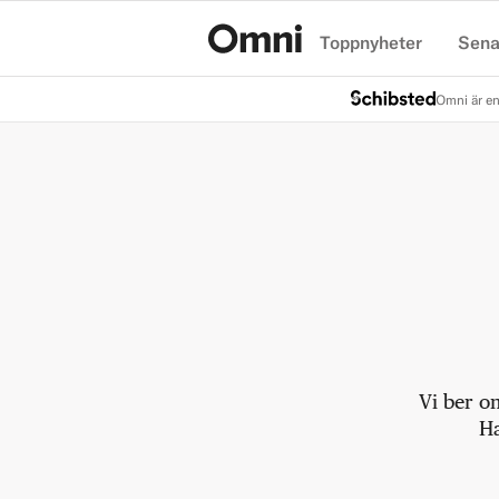
Toppnyheter
Sena
Hem
Omni är en
Vi ber o
Ha