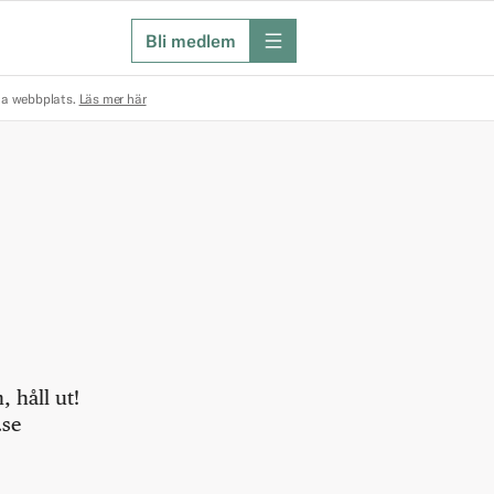
Bli medlem
meny
na webbplats.
Läs mer här
 håll ut!
.se