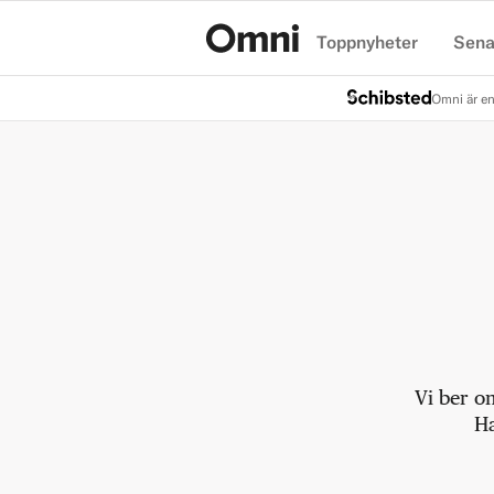
Toppnyheter
Sena
Hem
Omni är en
Vi ber o
Ha