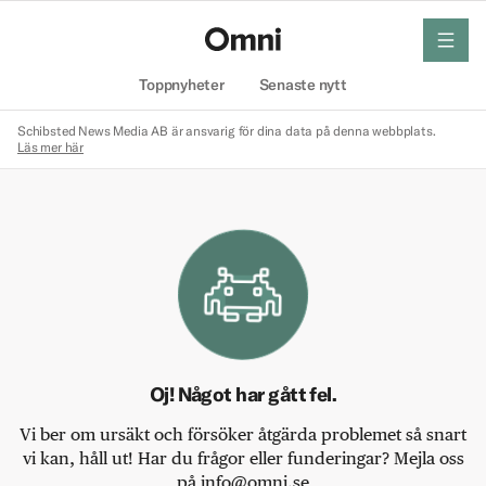
meny
Hem
Toppnyheter
Senaste nytt
Schibsted News Media AB är ansvarig för dina data på denna webbplats.
Läs mer här
Oj! Något har gått fel.
Vi ber om ursäkt och försöker åtgärda problemet så snart
vi kan, håll ut! Har du frågor eller funderingar? Mejla oss
på info@omni.se