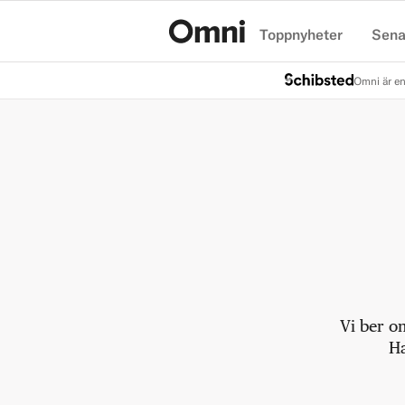
Toppnyheter
Sena
Hem
Omni är en
Vi ber o
Ha