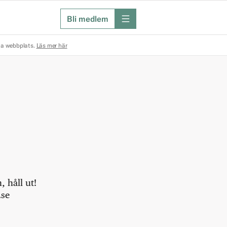
Bli medlem
meny
na webbplats.
Läs mer här
 håll ut!
.se