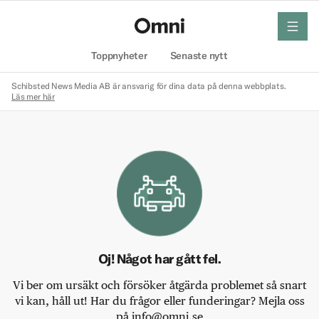
meny
Hem
Toppnyheter
Senaste nytt
Schibsted News Media AB är ansvarig för dina data på denna webbplats.
Läs mer här
Oj! Något har gått fel.
Vi ber om ursäkt och försöker åtgärda problemet så snart
vi kan, håll ut! Har du frågor eller funderingar? Mejla oss
på info@omni.se