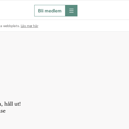
Bli medlem
meny
na webbplats.
Läs mer här
 håll ut!
.se