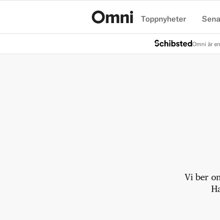
Toppnyheter
Sena
Hem
Omni är en
Vi ber o
Ha