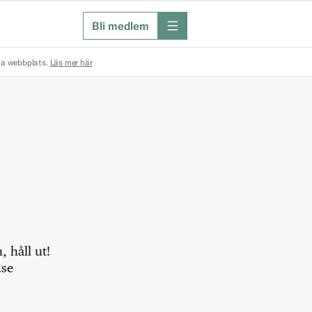
Bli medlem
meny
na webbplats.
Läs mer här
 håll ut!
.se