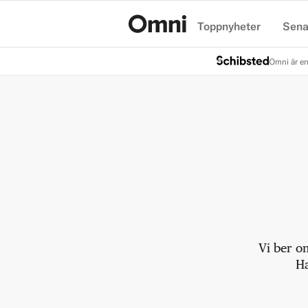
Toppnyheter
Sena
Hem
Omni är en
Vi ber o
Ha