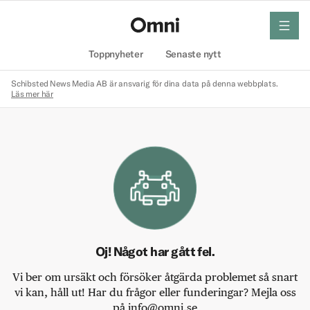
meny
Hem
Toppnyheter
Senaste nytt
Schibsted News Media AB är ansvarig för dina data på denna webbplats.
Läs mer här
Oj! Något har gått fel.
Vi ber om ursäkt och försöker åtgärda problemet så snart
vi kan, håll ut! Har du frågor eller funderingar? Mejla oss
på info@omni.se