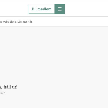
Bli medlem
meny
na webbplats.
Läs mer här
 håll ut!
.se