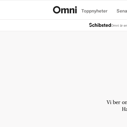
Toppnyheter
Sena
Hem
Omni är en
Vi ber o
Ha