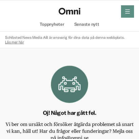
meny
Hem
Toppnyheter
Senaste nytt
Schibsted News Media AB är ansvarig för dina data på denna webbplats.
Läs mer här
Oj! Något har gått fel.
Vi ber om ursäkt och försöker åtgärda problemet så snart
vi kan, håll ut! Har du frågor eller funderingar? Mejla oss
på info@omni.se