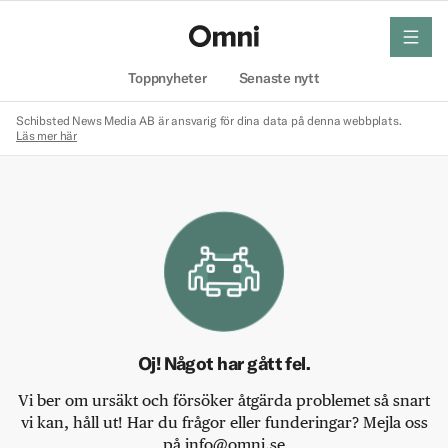
meny
Hem
Toppnyheter
Senaste nytt
Schibsted News Media AB är ansvarig för dina data på denna webbplats.
Läs mer här
Oj! Något har gått fel.
Vi ber om ursäkt och försöker åtgärda problemet så snart
vi kan, håll ut! Har du frågor eller funderingar? Mejla oss
på info@omni.se