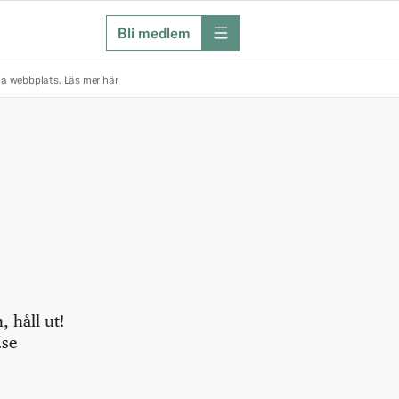
Bli medlem
meny
na webbplats.
Läs mer här
 håll ut!
.se