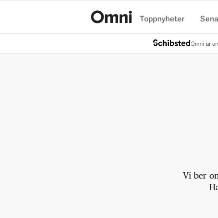
Toppnyheter
Sena
Hem
Omni är en
Vi ber o
Ha