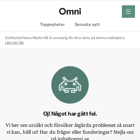
meny
Hem
Toppnyheter
Senaste nytt
Schibsted News Media AB är ansvarig för dina data på denna webbplats.
Läs mer här
Oj! Något har gått fel.
Vi ber om ursäkt och försöker åtgärda problemet så snart
vi kan, håll ut! Har du frågor eller funderingar? Mejla oss
på info@omni.se