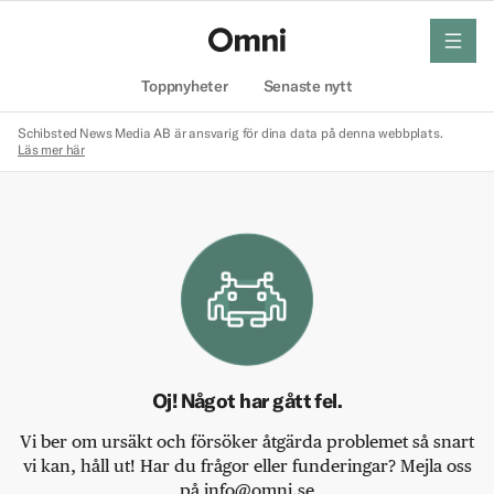
meny
Hem
Toppnyheter
Senaste nytt
Schibsted News Media AB är ansvarig för dina data på denna webbplats.
Läs mer här
Oj! Något har gått fel.
Vi ber om ursäkt och försöker åtgärda problemet så snart
vi kan, håll ut! Har du frågor eller funderingar? Mejla oss
på info@omni.se