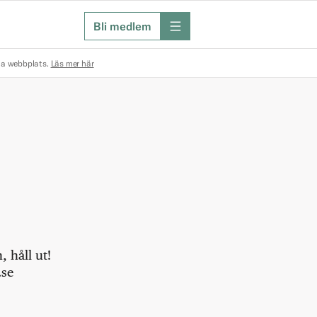
Bli medlem
meny
na webbplats.
Läs mer här
 håll ut!
.se