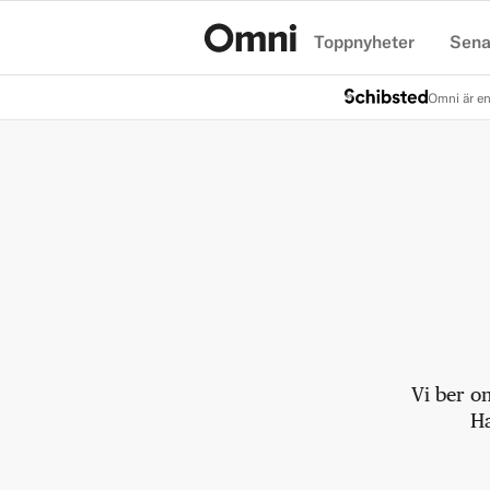
Toppnyheter
Sena
Hem
Omni är en
Vi ber o
Ha