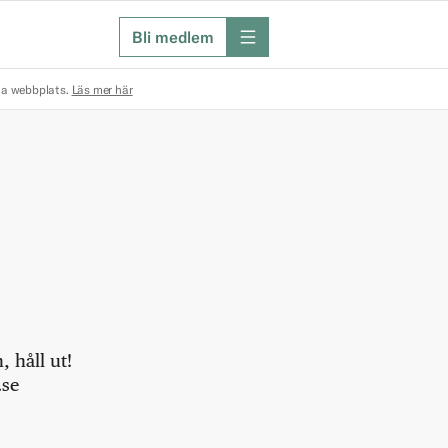
Bli medlem
meny
na webbplats.
Läs mer här
 håll ut!
.se