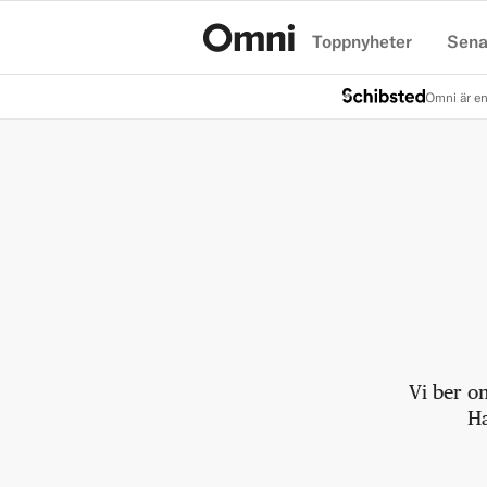
Toppnyheter
Sena
Hem
Omni är en
Vi ber o
Ha