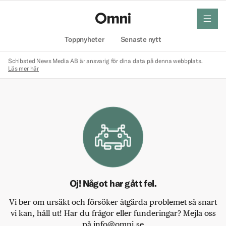
meny
Hem
Toppnyheter
Senaste nytt
Schibsted News Media AB är ansvarig för dina data på denna webbplats.
Läs mer här
Oj! Något har gått fel.
Vi ber om ursäkt och försöker åtgärda problemet så snart
vi kan, håll ut! Har du frågor eller funderingar? Mejla oss
på info@omni.se