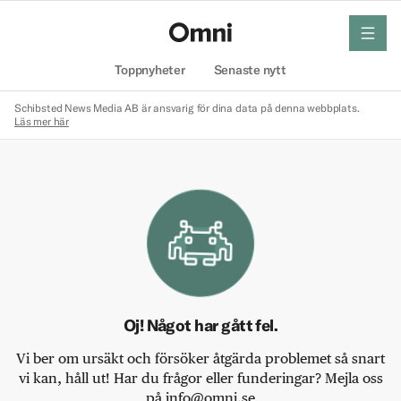
meny
Hem
Toppnyheter
Senaste nytt
Schibsted News Media AB är ansvarig för dina data på denna webbplats.
Läs mer här
Oj! Något har gått fel.
Vi ber om ursäkt och försöker åtgärda problemet så snart
vi kan, håll ut! Har du frågor eller funderingar? Mejla oss
på info@omni.se