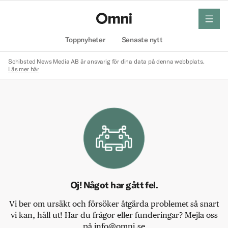
meny
Hem
Toppnyheter
Senaste nytt
Schibsted News Media AB är ansvarig för dina data på denna webbplats.
Läs mer här
Oj! Något har gått fel.
Vi ber om ursäkt och försöker åtgärda problemet så snart
vi kan, håll ut! Har du frågor eller funderingar? Mejla oss
på info@omni.se