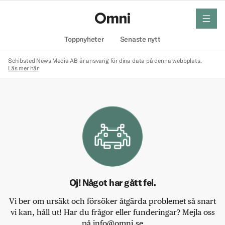
meny
Hem
Toppnyheter
Senaste nytt
Schibsted News Media AB är ansvarig för dina data på denna webbplats.
Läs mer här
Oj! Något har gått fel.
Vi ber om ursäkt och försöker åtgärda problemet så snart
vi kan, håll ut! Har du frågor eller funderingar? Mejla oss
på info@omni.se