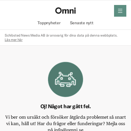
meny
Hem
Toppnyheter
Senaste nytt
Schibsted News Media AB är ansvarig för dina data på denna webbplats.
Läs mer här
Oj! Något har gått fel.
Vi ber om ursäkt och försöker åtgärda problemet så snart
vi kan, håll ut! Har du frågor eller funderingar? Mejla oss
på info@omni.se