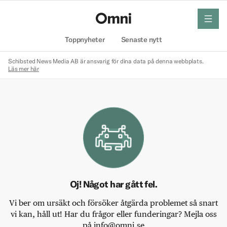
meny
Hem
Toppnyheter
Senaste nytt
Schibsted News Media AB är ansvarig för dina data på denna webbplats.
Läs mer här
Oj! Något har gått fel.
Vi ber om ursäkt och försöker åtgärda problemet så snart
vi kan, håll ut! Har du frågor eller funderingar? Mejla oss
på info@omni.se