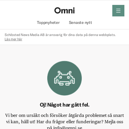
meny
Hem
Toppnyheter
Senaste nytt
Schibsted News Media AB är ansvarig för dina data på denna webbplats.
Läs mer här
Oj! Något har gått fel.
Vi ber om ursäkt och försöker åtgärda problemet så snart
vi kan, håll ut! Har du frågor eller funderingar? Mejla oss
på info@omni.se